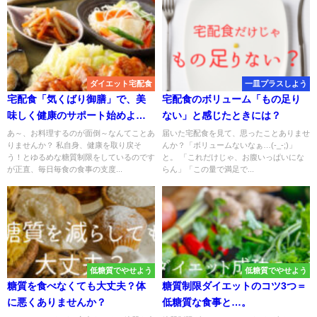
ダイエット宅配食
一皿プラスしよう
宅配食「気くばり御膳」で、美
宅配食のボリューム「もの足り
味しく健康のサポート始めよ
ない」と感じたときには？
う！
あ～、お料理するのが面倒～なんてことあ
届いた宅配食を見て、思ったことありませ
りませんか？ 私自身、健康を取り戻そ
んか？「ボリュームないなぁ…(-_-;)」
う！とゆるめな糖質制限をしているのです
と。 「これだけじゃ、お腹いっぱいにな
が正直、毎日毎食の食事の支度...
らん」「この量で満足で...
低糖質でやせよう
低糖質でやせよう
糖質を食べなくても大丈夫？体
糖質制限ダイエットのコツ3つ＝
に悪くありませんか？
低糖質な食事と…。