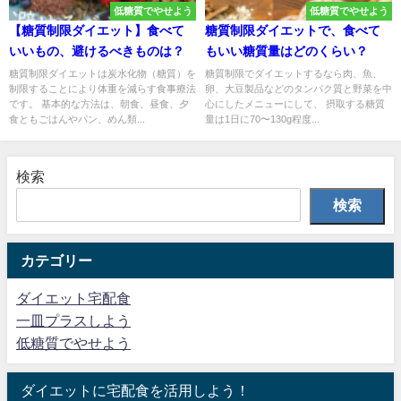
低糖質でやせよう
低糖質でやせよう
【糖質制限ダイエット】食べて
糖質制限ダイエットで、食べて
いいもの、避けるべきものは？
もいい糖質量はどのくらい？
糖質制限ダイエットは炭水化物（糖質）を
糖質制限でダイエットするなら肉、魚、
制限することにより体重を減らす食事療法
卵、大豆製品などのタンパク質と野菜を中
です。 基本的な方法は、朝食、昼食、夕
心にしたメニューにして、 摂取する糖質
食ともごはんやパン、めん類...
量は1日に70〜130g程度...
検索
検索
カテゴリー
ダイエット宅配食
一皿プラスしよう
低糖質でやせよう
ダイエットに宅配食を活用しよう！