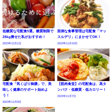
低糖質な宅配食5選。糖質制限で
面倒な食事管理は宅配食「マッ
28kg痩せた私がおすすめ！
スルデリ」にまかせてOK！
2023年12月1日
2023年11月10日
宅配食「気くばり御膳」で、美
【筋肉食堂】の宅配食は、高タ
味しく健康のサポート始めよ
ンパク・低糖質・低カロリー！
う！
2023年11月7日
2023年11月9日