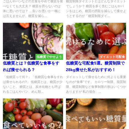
ごはんやパンなどの主食をやめて糖質を食
糖質制限ダイエットとはどんなダイエット
べなくても大丈夫？ 糖質を摂らないのは
でしょうか？ 糖質を多く含むごはんやパ
体に悪いのでは？ …良いか悪いか一概に
ンをはじめ、糖質の摂取を減らして痩せよ
は言えませんが、糖質を減ら...
うとするのが「糖質制限ダイ...
低糖質でやせよう
ダイエット宅配食
低糖質とは？低糖質な食事をす
低糖質な宅配食5選。糖質制限で
れば痩せられる？
28kg痩せた私がおすすめ！
「低糖質って何？」「低糖質な食事をすれ
ダイエットして痩せるために何よりも重要
ば痩せられるの?」 低糖質とは、糖質が少
なのが“食事”です。 カロリー制限、脂質制
ないこと。 糖質とは、炭水化物とも呼ば
限、糖質制限など食事制限の形はいくつか
れるごはんやパン、めん類...
ありますが 私の場合、...