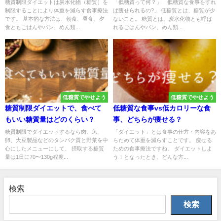
糖質制限ダイエットは炭水化物（糖質）を
「低糖質って何？」「低糖質な食事をすれ
制限することにより体重を減らす食事療法
ば痩せられるの?」 低糖質とは、糖質が少
です。 基本的な方法は、朝食、昼食、夕
ないこと。 糖質とは、炭水化物とも呼ば
食ともごはんやパン、めん類...
れるごはんやパン、めん類...
低糖質でやせよう
低糖質でやせよう
糖質制限ダイエットで、食べて
低糖質な食事vs低カロリーな食
もいい糖質量はどのくらい？
事、どちらが痩せる？
糖質制限でダイエットするなら肉、魚、
「ダイエット」とは食事の仕方・内容をあ
卵、大豆製品などのタンパク質と野菜を中
らためて体重を減らすことです。 痩せる
心にしたメニューにして、 摂取する糖質
ための食事療法ですね。 ダイエットしよ
量は1日に70〜130g程度...
う！となったとき、どんな方...
検索
検索