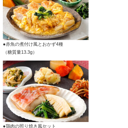
●赤魚の煮付け風とおかず4種
（糖質量13.3g）
●鶏肉の照り焼き風セット