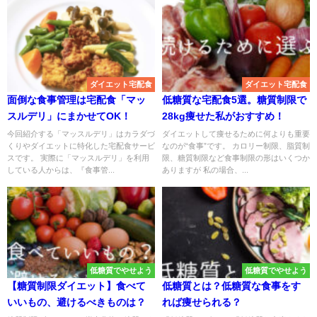
ダイエット宅配食
ダイエット宅配食
面倒な食事管理は宅配食「マッ
低糖質な宅配食5選。糖質制限で
スルデリ」にまかせてOK！
28kg痩せた私がおすすめ！
今回紹介する「マッスルデリ」はカラダづ
ダイエットして痩せるために何よりも重要
くりやダイエットに特化した宅配食サービ
なのが“食事”です。 カロリー制限、脂質制
スです。 実際に「マッスルデリ」を利用
限、糖質制限など食事制限の形はいくつか
している人からは、『食事管...
ありますが 私の場合、...
低糖質でやせよう
低糖質でやせよう
【糖質制限ダイエット】食べて
低糖質とは？低糖質な食事をす
いいもの、避けるべきものは？
れば痩せられる？