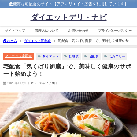
低糖質な宅配食のサイト【アフィリエイト広告を利用しています】
ダイエットデリ・ナビ
サイトマップ
管理人について
お問い合わせ
プライバシーポリシー
ホーム
ダイエット宅配食
宅配食「気くばり御膳」で、美味しく健康のサポ
ート始めよう！
ダイエット宅配食
ダイエット
低糖質
宅配食
低カロリー
宅配食「気くばり御膳」で、美味しく健康のサポ
ート始めよう！
2023年11月9日
2023年11月9日