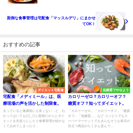
面倒な食事管理は宅配食「マッスルデリ」にまかせ
てOK！
おすすめの記事
ダイエット宅配食
低糖質でやせよう
宅配食「メディミール」は、医
カロリーゼロ？カロリーオフ？
療現場の声を活かした制限食。
糖質オフ？知ってダイエット。
太っていると健康面にも良くない…と、わ
「カロリーゼロ」「カロリーオフ」「糖質
かってはいても(◎_◎;) 面倒だからとダイ
オフ」「低糖質」…など コンビニでもス
エットを先送りにしたり食事管理が続かな
ーパーマーケットでも太らなそうな表示の
くて止めてしまったり...
目立つ商品がたくさん並んで...