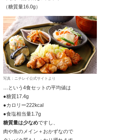
（糖質量16.0g）
写真：ニチレイ公式サイトより
…という4食セットの平均値は
●糖質17.4g
●カロリー222kcal
●食塩相当量1.7g
糖質量は少なめ
ですし、
肉や魚のメイン＋おかずなので
タンパク質もしっかり摂れます。